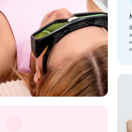
В
з
н
о