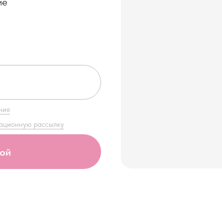
ие
ния
мационную рассылку
кой