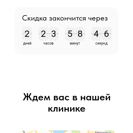
Скидка закончится через
2
2
2
2
3
3
5
5
8
8
9
4
4
5
5
6
9
5
5
6
дней
часов
минут
секунд
Ждем вас в нашей
клинике
Prosto Laser